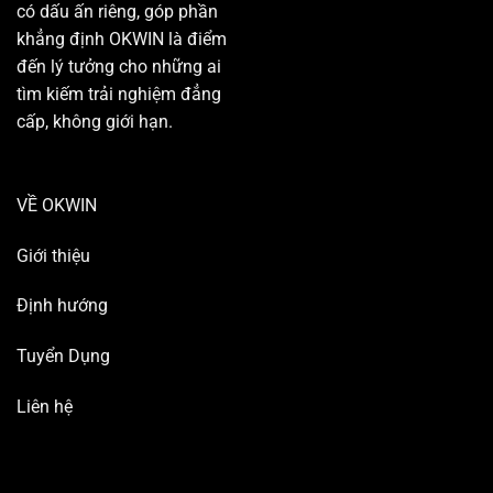
có dấu ấn riêng, góp phần
khẳng định OKWIN là điểm
đến lý tưởng cho những ai
tìm kiếm trải nghiệm đẳng
cấp, không giới hạn.
VỀ OKWIN
Giới thiệu
Định hướng
Tuyển Dụng
Liên hệ