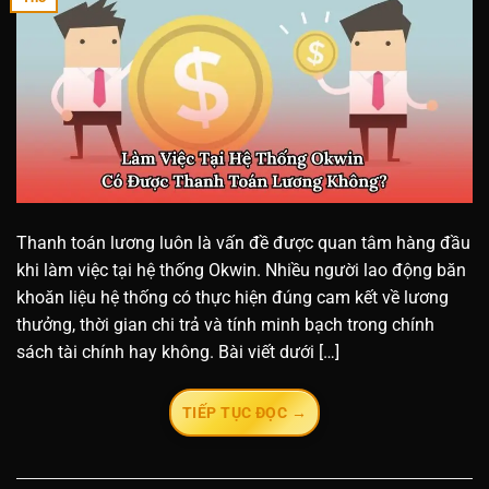
Thanh toán lương luôn là vấn đề được quan tâm hàng đầu
khi làm việc tại hệ thống Okwin. Nhiều người lao động băn
khoăn liệu hệ thống có thực hiện đúng cam kết về lương
thưởng, thời gian chi trả và tính minh bạch trong chính
sách tài chính hay không. Bài viết dưới […]
TIẾP TỤC ĐỌC
→