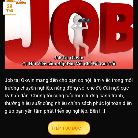
29
Th3
Job tại Okwin mang đến cho bạn cơ hội làm việc trong môi
trường chuyên nghiệp, năng động với chế độ đãi ngộ cực
kỳ hấp dẫn. Chúng tôi cung cấp mức lương cạnh tranh,
thưởng hiệu suất cùng nhiều chính sách phúc lợi toàn diện
giúp bạn yên tâm phát triển sự nghiệp. Bên […]
TIẾP TỤC ĐỌC
→