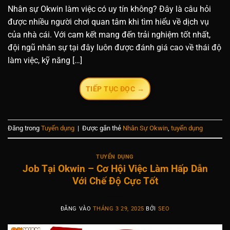
Nhân sự Okwin làm việc có uy tín không? Đây là câu hỏi
được nhiều người chơi quan tâm khi tìm hiểu về dịch vụ
của nhà cái. Với cam kết mang đến trải nghiệm tốt nhất,
đội ngũ nhân sự tại đây luôn được đánh giá cao về thái độ
làm việc, kỹ năng […]
TIẾP TỤC ĐỌC
→
Đăng trong
Tuyển dụng
|
Được gắn thẻ
Nhân Sự Okwin
,
tuyển dụng
TUYỂN DỤNG
Job Tại Okwin – Cơ Hội Việc Làm Hấp Dẫn
Với Chế Độ Cực Tốt
ĐĂNG VÀO
THÁNG 3 29, 2025
BỞI
SEO