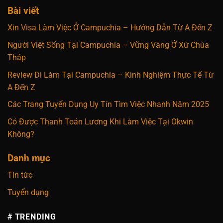
Bài viết
Xin Visa Làm Việc Ở Campuchia – Hướng Dẫn Từ A Đến Z
Người Việt Sống Tại Campuchia – Vững Vàng Ở Xứ Chùa
Tháp
Review Đi Làm Tại Campuchia – Kinh Nghiệm Thực Tế Từ
A Đến Z
Các Trang Tuyển Dụng Uy Tín Tìm Việc Nhanh Năm 2025
Có Được Thanh Toán Lương Khi Làm Việc Tại Okwin
Không?
Danh mục
Tin tức
Tuyển dụng
# TRENDING