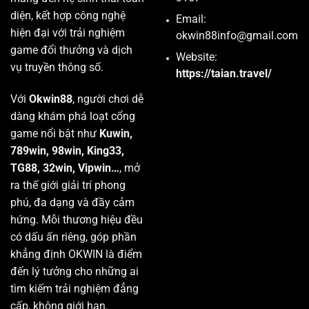
diện, kết hợp công nghệ
Email:
hiện đại với trải nghiệm
okwin88info@gmail.com
game đổi thưởng và dịch
Website:
vụ truyền thông số.
https://taian.travel/
Với
Okwin88
, người chơi dễ
dàng khám phá loạt cổng
game nổi bật như
Kuwin,
789win, 98win, King33,
TG88, 32win, Vipwin…
, mở
ra thế giới giải trí phong
phú, đa dạng và đầy cảm
hứng. Mỗi thương hiệu đều
có dấu ấn riêng, góp phần
khẳng định OKWIN là điểm
đến lý tưởng cho những ai
tìm kiếm trải nghiệm đẳng
cấp, không giới hạn.