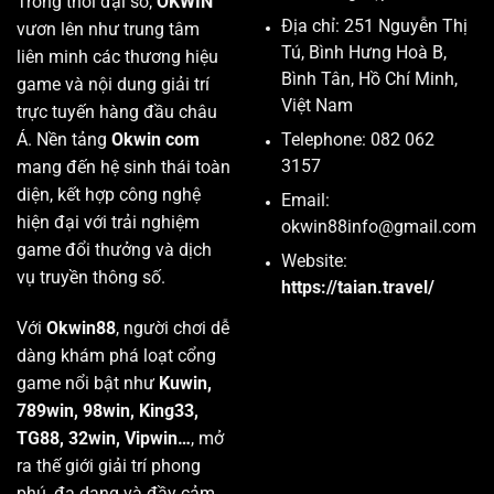
Trong thời đại số,
OKWIN
Địa chỉ: 251 Nguyễn Thị
vươn lên như trung tâm
Tú, Bình Hưng Hoà B,
liên minh các thương hiệu
Bình Tân, Hồ Chí Minh,
game và nội dung giải trí
Việt Nam
trực tuyến hàng đầu châu
Á. Nền tảng
Okwin com
Telephone: 082 062
3157
mang đến hệ sinh thái toàn
diện, kết hợp công nghệ
Email:
hiện đại với trải nghiệm
okwin88info@gmail.com
game đổi thưởng và dịch
Website:
vụ truyền thông số.
https://taian.travel/
Với
Okwin88
, người chơi dễ
dàng khám phá loạt cổng
game nổi bật như
Kuwin,
789win, 98win, King33,
TG88, 32win, Vipwin…
, mở
ra thế giới giải trí phong
phú, đa dạng và đầy cảm