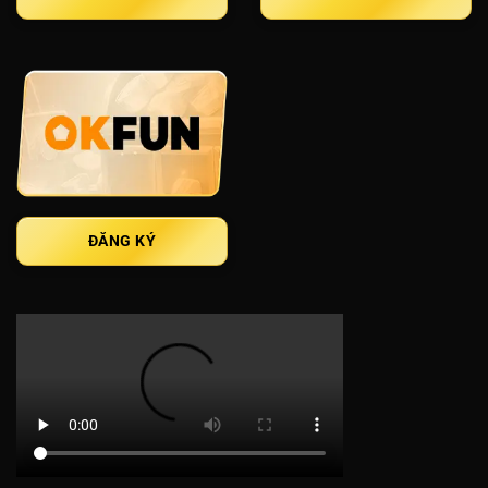
ĐĂNG KÝ