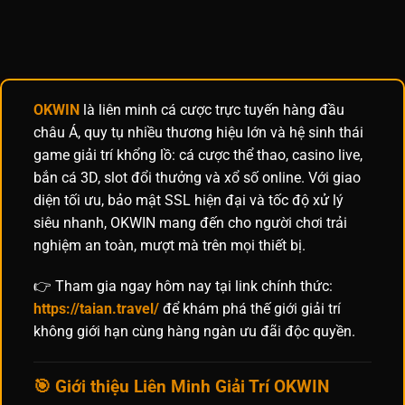
OKWIN
là liên minh cá cược trực tuyến hàng đầu
châu Á, quy tụ nhiều thương hiệu lớn và hệ sinh thái
game giải trí khổng lồ: cá cược thể thao, casino live,
bắn cá 3D, slot đổi thưởng và xổ số online. Với giao
diện tối ưu, bảo mật SSL hiện đại và tốc độ xử lý
siêu nhanh, OKWIN mang đến cho người chơi trải
nghiệm an toàn, mượt mà trên mọi thiết bị.
👉 Tham gia ngay hôm nay tại link chính thức:
https://taian.travel/
để khám phá thế giới giải trí
không giới hạn cùng hàng ngàn ưu đãi độc quyền.
🎯 Giới thiệu Liên Minh Giải Trí OKWIN