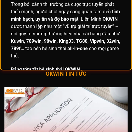
Trong bối cảnh thị trường cá cược trực tuyến phát
triển mạnh, người chơi ngày càng quan tâm đến
tính
minh bạch, uy tín và độ bảo mật
. Liên Minh
OKWIN
được thành lập như một “vũ trụ giải trí trực tuyến” –
nơi quy tụ những thương hiệu nhà cái hàng đầu như
Kuwin, 789win, 98win, King33, TG88, Vipwin, 32win,
789f…
tạo nên hệ sinh thái
all-in-one
cho mọi game
thủ.
Bảng tóm tắt hệ sinh thái OKWIN
OKWIN TIN TỨC
YẾU TỐ
CHI TIẾT
Thương hiệu
Kuwin, 789win, 98win, King33, TG88,
thành viên
Vipwin, 32win, 789f…
Thể thao, Casino trực tuyến, Bắn cá 3D,
Kho game
Slot nổ hũ, Game bài, Xổ số…
Thiết kế thân thiện, tương thích PC &
Giao diện
Mobile, tốc độ tải nhanh