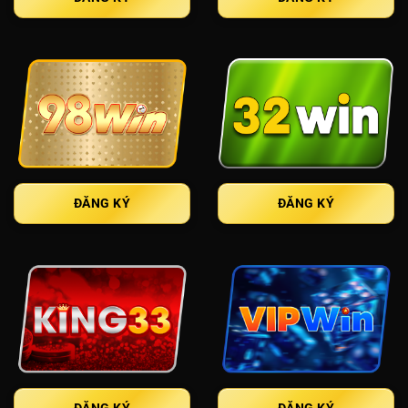
ĐĂNG KÝ
ĐĂNG KÝ
ĐĂNG KÝ
ĐĂNG KÝ