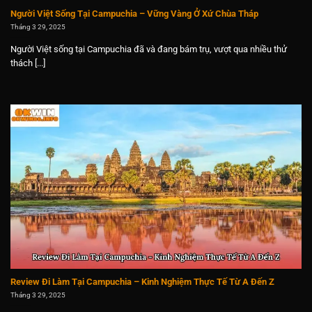
Kho game khổng lồ
: Từ bóng đá, casino live, slot
Người Việt Sống Tại Campuchia – Vững Vàng Ở Xứ Chùa Tháp
Tháng 3 29, 2025
jackpot, bắn cá, xổ số… đều cập nhật liên tục.
Người Việt sống tại Campuchia đã và đang bám trụ, vượt qua nhiều thử
Dịch vụ tận tâm
: CSKH 24/7, hỗ trợ người chơi
thách [...]
nhanh chóng qua nhiều kênh.
📜 Giấy phép & chứng nhận hợp pháp
okwin.com
sở hữu nhiều chứng nhận quốc tế, khẳng
định uy tín và tính minh bạch:
GIẤY
TỔ CHỨC CẤP
GIÁ TRỊ
PHÉP
Philippine Amusement
Giấy phép hợp pháp
PAGCOR
and Gaming Corporation
tại Philippines
Curacao
Phổ biến toàn cầu,
Chính phủ Curacao
eGaming
đảm bảo minh bạch
Review Đi Làm Tại Campuchia – Kinh Nghiệm Thực Tế Từ A Đến Z
Tháng 3 29, 2025
Tiêu chuẩn cao tại
MGA
Malta Gaming Authority