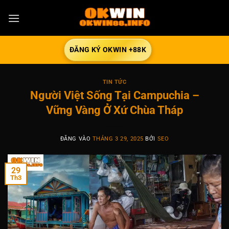
Bỏ
qua
nội
dung
ĐĂNG KÝ OKWIN +88K
TIN TỨC
Người Việt Sống Tại Campuchia –
Vững Vàng Ở Xứ Chùa Tháp
ĐĂNG VÀO
THÁNG 3 29, 2025
BỞI
SEO
29
Th3