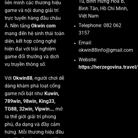
Tú, Bình Hưng Hoà B,
liên minh các thương hiệu
Bình Tân, Hồ Chí Minh,
game và nội dung giải trí
Việt Nam
trực tuyến hàng đầu châu
Á. Nền tảng
Okwin com
Telephone: 082 062
3157
mang đến hệ sinh thái toàn
diện, kết hợp công nghệ
Email:
hiện đại với trải nghiệm
okwin88info@gmail.com
game đổi thưởng và dịch
Website:
vụ truyền thông số.
https://herzegovina.travel/
Với
Okwin88
, người chơi dễ
dàng khám phá loạt cổng
game nổi bật như
Kuwin,
789win, 98win, King33,
TG88, 32win, Vipwin…
, mở
ra thế giới giải trí phong
phú, đa dạng và đầy cảm
hứng. Mỗi thương hiệu đều